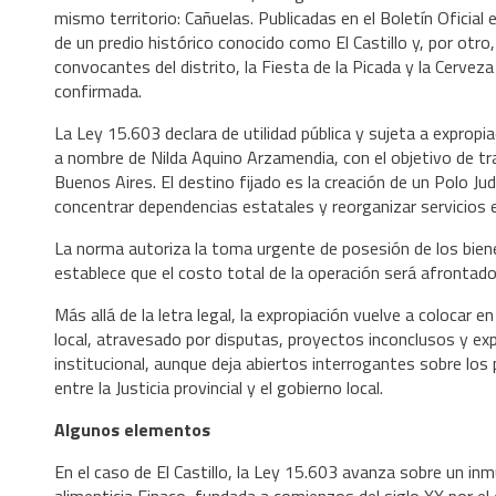
mismo territorio: Cañuelas. Publicadas en el Boletín Oficial
de un predio histórico conocido como El Castillo y, por otro
convocantes del distrito, la Fiesta de la Picada y la Cervez
confirmada.
La Ley 15.603 declara de utilidad pública y sujeta a expropi
a nombre de Nilda Aquino Arzamendia, con el objetivo de tran
Buenos Aires. El destino fijado es la creación de un Polo Judi
concentrar dependencias estatales y reorganizar servicios e
La norma autoriza la toma urgente de posesión de los biene
establece que el costo total de la operación será afrontado 
Más allá de la letra legal, la expropiación vuelve a colocar e
local, atravesado por disputas, proyectos inconclusos y exp
institucional, aunque deja abiertos interrogantes sobre los 
entre la Justicia provincial y el gobierno local.
Algunos elementos
En el caso de El Castillo, la Ley 15.603 avanza sobre un in
alimenticia Finaco, fundada a comienzos del siglo XX por el