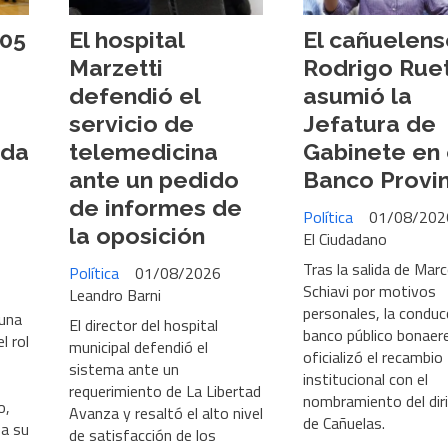
105
El hospital
El cañuelens
Marzetti
Rodrigo Rue
defendió el
asumió la
servicio de
Jefatura de
uda
telemedicina
Gabinete en 
ante un pedido
Banco Provin
de informes de
Política
01/08/202
la oposición
El Ciudadano
Tras la salida de Mar
Política
01/08/2026
Schiavi por motivos
Leandro Barni
personales, la conduc
 una
El director del hospital
banco público bonaer
l rol
municipal defendió el
oficializó el recambio
sistema ante un
institucional con el
requerimiento de La Libertad
nombramiento del dir
o,
Avanza y resaltó el alto nivel
de Cañuelas.
 a su
de satisfacción de los