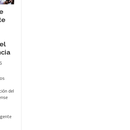
e
te
el
cia
6
cos
ción del
ense
igente