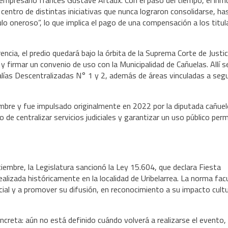
 centro de distintas iniciativas que nunca lograron consolidarse, ha
lo oneroso”, lo que implica el pago de una compensación a los titul
encia, el predio quedará bajo la órbita de la Suprema Corte de Justic
 firmar un convenio de uso con la Municipalidad de Cañuelas. Allí s
alías Descentralizadas N° 1 y 2, además de áreas vinculadas a segu
embre y fue impulsado originalmente en 2022 por la diputada cañue
o de centralizar servicios judiciales y garantizar un uso público pe
ciembre, la Legislatura sancionó la Ley 15.604, que declara Fiesta
realizada históricamente en la localidad de Uribelarrea. La norma facu
ncial y a promover su difusión, en reconocimiento a su impacto cultu
ncreta: aún no está definido cuándo volverá a realizarse el evento,