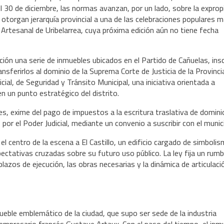
 el 30 de diciembre, las normas avanzan, por un lado, sobre la exprop
, otorgan jerarquía provincial a una de las celebraciones populares 
a Artesanal de Uribelarrea, cuya próxima edición aún no tiene fecha
ación una serie de inmuebles ubicados en el Partido de Cañuelas, ins
sferirlos al dominio de la Suprema Corte de Justicia de la Provinci
cial, de Seguridad y Tránsito Municipal, una iniciativa orientada a
n un punto estratégico del distrito.
s, exime del pago de impuestos a la escritura traslativa de domini
por el Poder Judicial, mediante un convenio a suscribir con el munici
n el centro de la escena a El Castillo, un edificio cargado de simboli
ectativas cruzadas sobre su futuro uso público. La ley fija un rum
plazos de ejecución, las obras necesarias y la dinámica de articulaci
mueble emblemático de la ciudad, que supo ser sede de la industria
 empresario francés Gustave Artaux. Con el paso del tiempo, el inm