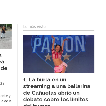
Lo más visto
a
ea
 de
La burla en un
023
streaming a una bailarina
de Cañuelas abrió un
cente y
debate sobre los límites
ue de la
del humor