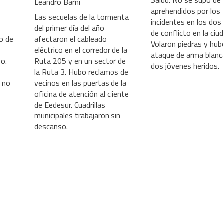
Salud. No se supo de
Leandro Barni
aprehendidos por los
Las secuelas de la tormenta
incidentes en los dos
del primer día del año
de conflicto en la ciu
o de
afectaron el cableado
Volaron piedras y hub
eléctrico en el corredor de la
ataque de arma blanc
vo.
Ruta 205 y en un sector de
dos jóvenes heridos.
la Ruta 3. Hubo reclamos de
 no
vecinos en las puertas de la
oficina de atención al cliente
de Eedesur. Cuadrillas
municipales trabajaron sin
descanso.