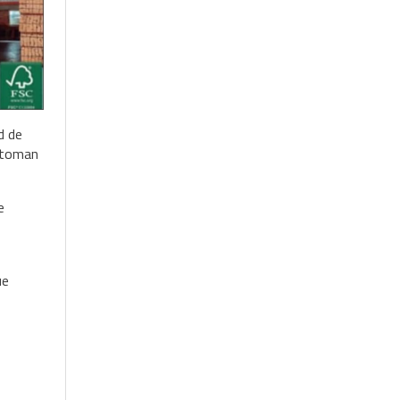
d de
e toman
e
ue