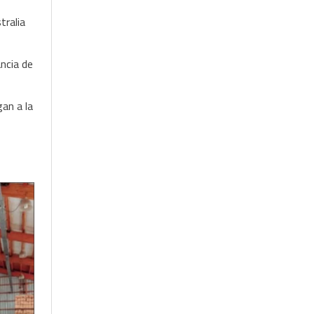
tralia
ancia de
gan a la
s