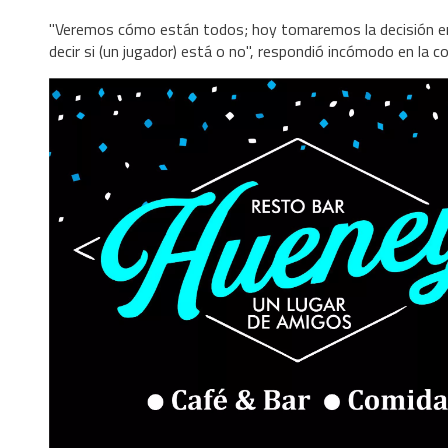
"Veremos cómo están todos; hoy tomaremos la decisión en 
decir si (un jugador) está o no", respondió incómodo en la c