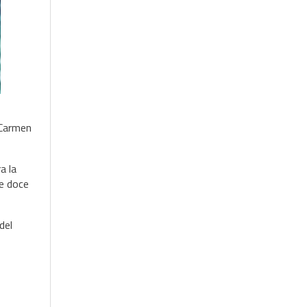
 Carmen
a la
de doce
del