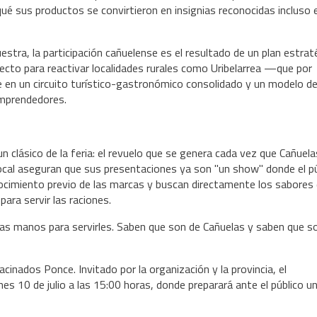
ué sus productos se convirtieron en insignias reconocidas incluso e
stra, la participación cañuelense es el resultado de un plan estrat
cto para reactivar localidades rurales como Uribelarrea —que por
n un circuito turístico-gastronómico consolidado y un modelo d
emprendedores.
clásico de la feria: el revuelo que se genera cada vez que Cañuelas
 local aseguran que sus presentaciones ya son "un show" donde el p
cimiento previo de las marcas y buscan directamente los sabores 
para servir las raciones.
las manos para servirles. Saben que son de Cañuelas y saben que s
cinados Ponce. Invitado por la organización y la provincia, el
nes 10 de julio a las 15:00 horas, donde preparará ante el público u