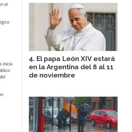
n el
égico
e
El papa León XIV estará
 inicia
en la Argentina del 8 al 11
úblico
de noviembre
del
on
n