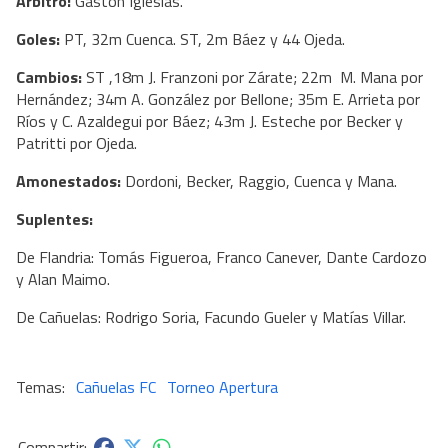
Árbitro:
Gastón Iglesias.
Goles:
PT, 32m Cuenca. ST, 2m Báez y 44 Ojeda.
Cambios:
ST ,18m J. Franzoni por Zárate; 22m M. Mana por
Hernández; 34m A. González por Bellone; 35m E. Arrieta por
Ríos y C. Azaldegui por Báez; 43m J. Esteche por Becker y
Patritti por Ojeda.
Amonestados:
Dordoni, Becker, Raggio, Cuenca y Mana.
Suplentes:
De Flandria: Tomás Figueroa, Franco Canever, Dante Cardozo
y Alan Maimo.
De Cañuelas: Rodrigo Soria, Facundo Gueler y Matías Villar.
Cañuelas FC
Torneo Apertura